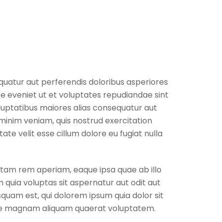
equatur aut perferendis doloribus asperiores
e eveniet ut et voluptates repudiandae sint
luptatibus maiores alias consequatur aut
minim veniam, quis nostrud exercitation
ate velit esse cillum dolore eu fugiat nulla
otam rem aperiam, eaque ipsa quae ab illo
 quia voluptas sit aspernatur aut odit aut
quam est, qui dolorem ipsum quia dolor sit
lore magnam aliquam quaerat voluptatem.