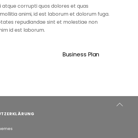
i atque corrupti quos dolores et quas
mollitia animi, id est laborum et dolorum fuga.
ptates repudiandae sint et molestiae non
nim id est laborum.
Business Plan
Back
UTZERKLÄRUNG
To
Top
Themes