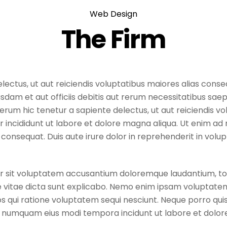
Web Design
The Firm
ectus, ut aut reiciendis voluptatibus maiores alias cons
dam et aut officiis debitis aut rerum necessitatibus saep
rum hic tenetur a sapiente delectus, ut aut reiciendis vo
 incididunt ut labore et dolore magna aliqua. Ut enim ad 
consequat. Duis aute irure dolor in reprehenderit in volupt
ror sit voluptatem accusantium doloremque laudantium, t
e vitae dicta sunt explicabo. Nemo enim ipsam voluptatem
s qui ratione voluptatem sequi nesciunt. Neque porro quis
 non numquam eius modi tempora incidunt ut labore et do