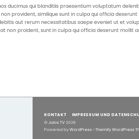
os ducimus qui blanditiis praesentium voluptatum delenit
non provident, similique sunt in culpa qui officia deserunt 
ebitis aut rerum necessitatibus saepe eveniet ut et volu
non proident, sunt in culpa qui officia deserunt mollit a
KONTAKT
IMPRESSUM UND DATENSCH
©
Julos.TV
2026
Powered by
WordPress
•
Themify WordPress 