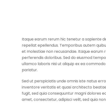
Itaque earum rerum hic tenetur a sapiente del
repellat epellendus. Temporibus autem quibus
et molestiae non recusandae. Itaque earum re
perferendis doloribus. Sed do eiusmod tempor
ullamco laboris nisi ut aliquip ex ea commodo 
pariatur.
Sed ut perspiciatis unde omnis iste natus er
inventore veritatis et quasi architecto beata
fugit, sed quia consequuntur magni dolores eo
amet, consectetur, adipisci velit, sed quia