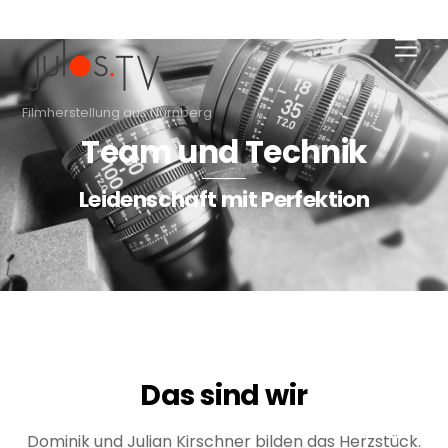
Skip
Men
to
content
Filmherstellung aus Nürnberg
Team und Technik
Leidenschaft mit Perfektion
Das sind wir
Dominik und Julian Kirschner bilden das Herzstück.